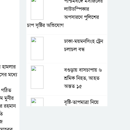
পশ্চিমবঙ্গে মসজিদের
লাউডস্পিকার
অপসারণে পুলিশের
চাপ সৃষ্টির অভিযোগ
ঢাকা-ময়মনসিংহ ট্রেন
চলাচল বন্ধ
ে হামলার
বগুড়ায় বাসচাপায় ৬
ের মধ্যে
শ্রমিক নিহত, আহত
অন্তত ১৫
ে গঠিত
ম মুনীর
বৃষ্টি-তাপমাত্রা নিয়ে
ুর রহমান
নতুন তথ্য
তি
আজ
মাহবুব