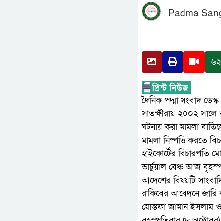
Padma San
৬২
দৈনিক পদ্মা সংবাদ ডেস্ক
সাতক্ষীরায় ২০০২ সালে ত
ঘটনায় করা মামলা বাতিল
মামলা নিষ্পত্তি করতে 
হাইকোর্টের বিচারপতি ম
ভার্চুয়াল বেঞ্চ আজ বৃহ
আদেশের বিষয়টি সাংবাদ
রাকিবের আবেদনে জারি কর
মোস্তফা জামান ইসলাম ও
বৃহস্পতিবার (৮ অক্টোব