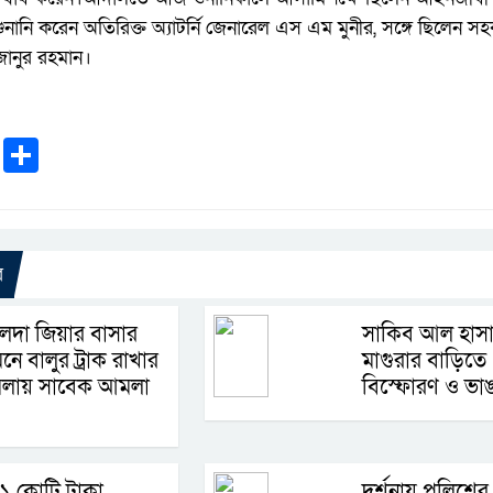
ে শুনানি করেন অতিরিক্ত অ্যাটর্নি জেনারেল এস এম মুনীর, সঙ্গে ছিলেন সহ
িজানুর রহমান।
k
r
ail
WhatsApp
Share
র
েদা জিয়ার বাসার
সাকিব আল হাস
নে বালুর ট্রাক রাখার
মাগুরার বাড়িতে
মলায় সাবেক আমলা
বিস্ফোরণ ও ভাঙ
১ কোটি টাকা
দর্শনায় পুলিশের