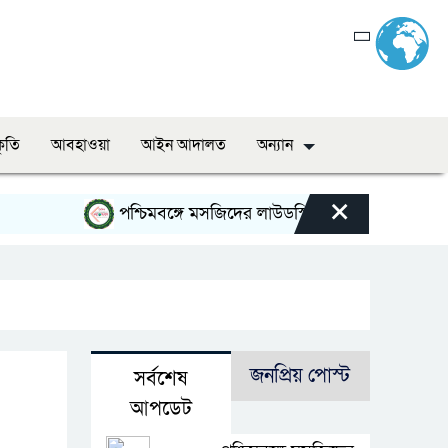
কৃতি
আবহাওয়া
আইন আদালত
অন্যান
×
পশ্চিমবঙ্গে মসজিদের লাউডস্পিকার অপসারণে পুলিশের 
জনপ্রিয় পোস্ট
সর্বশেষ
আপডেট