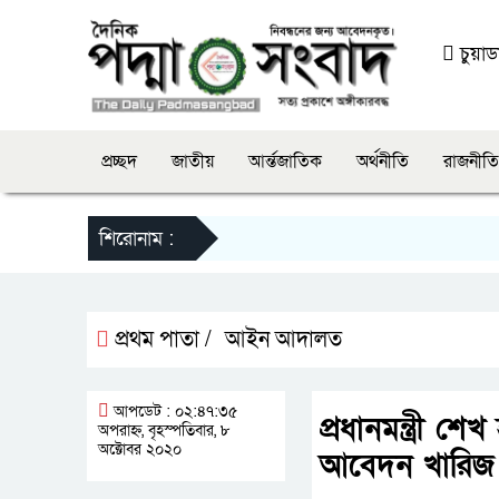
চুয়াডা
প্রচ্ছদ
জাতীয়
আর্ন্তজাতিক
অর্থনীতি
রাজনীতি
শিরোনাম :
প্রথম পাতা /
আইন আদালত
আপডেট : ০২:৪৭:৩৫
প্রধানমন্ত্রী 
অপরাহ্ন, বৃহস্পতিবার, ৮
অক্টোবর ২০২০
আবেদন খারিজ