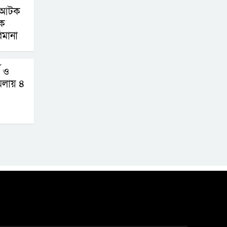
থাইল্যান্ডের স্কুলে
ন আটক
শিক্ষার্থীর গুলিবর্ষণ,
দক
িমানা
শিক্ষক-শিক্ষার্থীসহ
নিহত ৬
ণ ও
চড়া মাছ-মুরগি ও
মলায় ৪
ডিমের বাজার