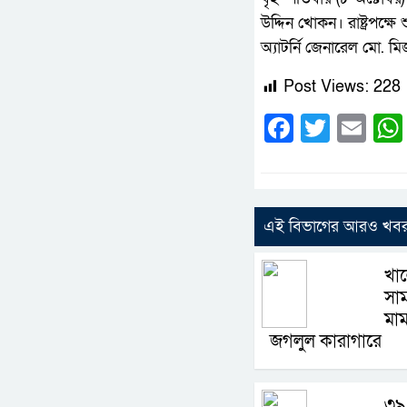
উদ্দিন খোকন। রাষ্ট্রপক্ষ
অ্যাটর্নি জেনারেল মো. ম
Post Views:
228
Faceboo
Twitte
Em
এই বিভাগের আরও খব
খাল
সাম
মা
জগলুল কারাগারে
৩৯