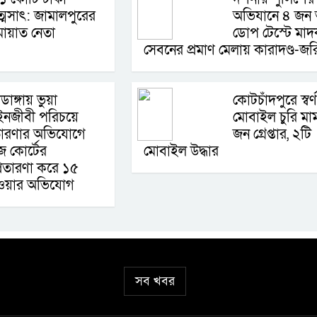
্মসাৎ: জামালপুরের
অভিযানে ৪ জ
ায়াত নেতা
ডোপ টেস্টে মা
সেবনের প্রমাণ মেলায় কারাদণ্ড-জর
াডাঙ্গায় ভুয়া
কোটচাঁদপুরে স্বর্
নজীবী পরিচয়ে
মোবাইল চুরি মা
রতারণার অভিযোগে
জন গ্রেপ্তার, ২টি
 কোর্টের
মোবাইল উদ্ধার
্রতারণা করে ১৫
েওয়ার অভিযোগ
সব খবর