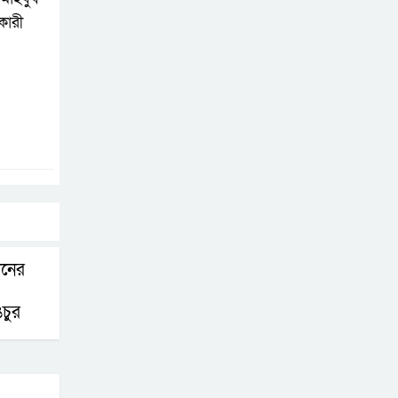
ইরানের সঙ্গে যুদ্ধ ‘খুব
কারী
শিগগিরই’ শেষ হবে:
ট্রাম্প
সিলেটে দুই বাসের
সংঘর্ষে নিহত ৯
ফিফা সভাপতির নেতৃত্ব
নিয়ে বাড়ছে বিতর্ক:
ইনফান্তিনোর পাশে
আর্জেন্টিনা-মেক্সিকো
ানের
চুর
গণমাধ্যম এখনো
স্বাধীন নয়: ডা. শফিকুর
রহমান