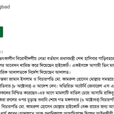
gbad
।।
ৎকালীন বিরোধীদলীয় নেতা বর্তমান প্রধানমন্ত্রী শেখ হাসিনার গাড়িবহর
ের আবেদন খারিজ করে দিয়েছেন হাইকোর্ট। একইসঙ্গে আগামী তিন মাস
বিচারিক আদালতকে নির্দেশ দিয়েছেন আদালত।
োস্তফা জামান ইসলাম ও বিচারপতি মো. কামরুল হোসেন মোল্লার সমন্বয়
স্পতিবার (৮ অক্টোবর) এ আদেশ দেন। অতিরিক্ত অ্যাটর্নি জেনারেল এস এ
িকদের নিশ্চিত করেছেন।এর আগে মামলাটি বাতিল চেয়ে আসামি রাকিব
া রুলের ওপর চূড়ান্ত শুনানি শেষে গত মঙ্গলবার (৬ অক্টোবর) বিচারপ
 বিচারপতি মো. কামরুল হোসেন মোল্লার হাইকোর্ট বেঞ্চ রায়ের জন্য 
র) ধার্য করেন।আদালতে আজ শুনানিকালে আসামিপক্ষে ছিলেন আইনজীবী 