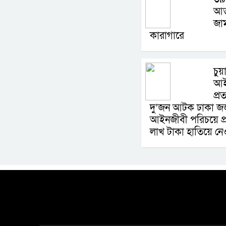
আত
জাম
কারাগারে
চুয়
আই
প্
দু’জন আটক ঢাকা জজ
আইনজীবী পরিচয়ে প
লাখ টাকা হাতিয়ে ন