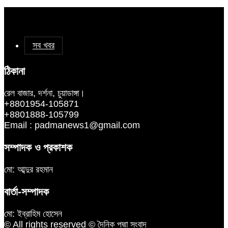
সব খবর
ঠিকানা
রেল বাজার, দর্শনা, চুয়াডাঙ্গা।
+8801954-105871
+8801888-105799
Email : padmanews1@gmail.com
সম্পাদক ও প্রকাশক
মো: আব্দুর রহমান
বার্তা-সম্পাদক
মো: ইব্রাহিম হোসেন
© All rights reserved © দৈনিক পদ্মা সংবাদ