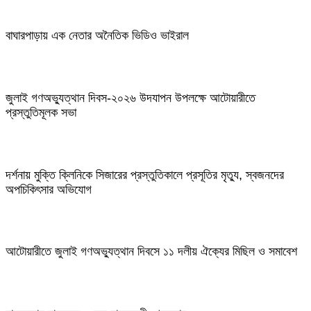
বাঘারপাড়ায় এক নেতার অনৈতিক ভিডিও ভাইরাল
জুলাই গণঅভ্যুত্থান দিবস-২০২৬ উদযাপন উপলক্ষে আটোয়ারীতে
প্রস্তুতিমূলক সভা
দর্শনায় মুক্তি ক্লিনিকে সিজারের প্রস্তুতিকালে প্রসূতির মৃত্যু, স্বজনদের
অপচিকিৎসার অভিযোগ
আটোয়ারীতে জুলাই গণঅভ্যুত্থান দিবসে ১১ দলীয় ঐক্যের মিছিল ও সমাবেশ