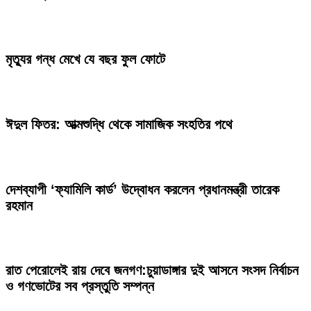
মৃত্যুর গন্ধ মেখে যে বছর ফুল ফোটে
ঈদুল ফিতর: আত্মশুদ্ধি থেকে সামাজিক সংহতির পথে
দেশব্যাপী ‘ফ্যামিলি কার্ড’ উদ্বোধন করলেন প্রধানমন্ত্রী তারেক
রহমান
রাত পেরোলেই রায় দেবে জনগণ:চুয়াডাঙ্গার দুই আসনে সংসদ নির্বাচন
ও গণভোটের সব প্রস্তুতি সম্পন্ন