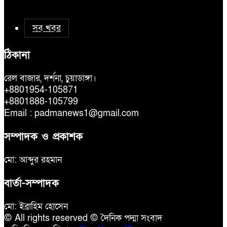
সব খবর
ঠিকানা
রেল বাজার, দর্শনা, চুয়াডাঙ্গা।
+8801954-105871
+8801888-105799
Email : padmanews1@gmail.com
সম্পাদক ও প্রকাশক
মো: আব্দুর রহমান
বার্তা-সম্পাদক
মো: ইব্রাহিম হোসেন
© All rights reserved © দৈনিক পদ্মা সংবাদ