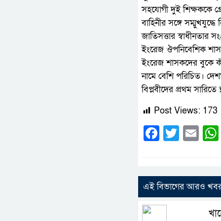
সহযোগী দুই শিক্ষককে গ্
বাহিনীর সঙ্গে সম্মুখযুদ্
জাতিসত্তার স্বাধীনতার স
ইংরেজ ঔপনিবেশিক শাসকদের
ইংরেজ শাসকদের বুকে কাঁপ
নামে বেশি পরিচিত। দেশম
বিপ্লবীদের প্রথম সারিতে 
Post Views:
173
Faceboo
Twitte
Em
এই বিভাগের আরও খব
খাল