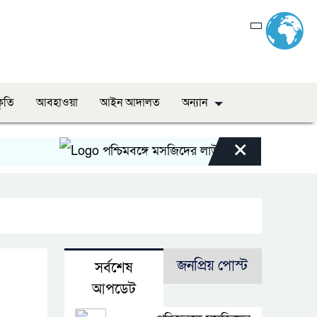
কৃতি
আবহাওয়া
আইন আদালত
অন্যান
×
পশ্চিমবঙ্গে মসজিদের লাউডস্পিকার অপসারণে পুলিশ
জনপ্রিয় পোস্ট
সর্বশেষ
আপডেট