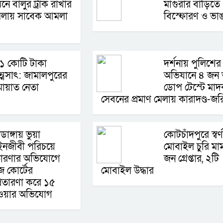
নে বালুর ট্রাক রাখার
মাগুরার বাড়িতে
মলায় সাবেক আমলা
বিস্ফোরণ ও ভাঙ
১ কোটি টাকা
দর্শনায় পুলিশের
্মসাৎ: জামালপুরের
অভিযানে ৪ জ
ায়াত নেতা
ডোপ টেস্টে মা
সেবনের প্রমাণ মেলায় কারাদণ্ড-জর
াডাঙ্গায় ভুয়া
কোটচাঁদপুরে স্বর্
নজীবী পরিচয়ে
মোবাইল চুরি মা
রতারণার অভিযোগে
জন গ্রেপ্তার, ২টি
 কোর্টের
মোবাইল উদ্ধার
্রতারণা করে ১৫
েওয়ার অভিযোগ