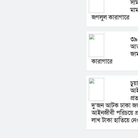
সাম
মা
জগলুল কারাগারে
৩৯
আত
জাম
কারাগারে
চুয়
আই
প্
দু’জন আটক ঢাকা জজ
আইনজীবী পরিচয়ে প
লাখ টাকা হাতিয়ে ন