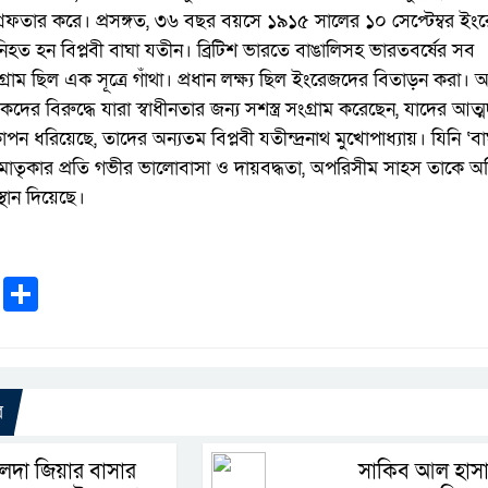
রেফতার করে। প্রসঙ্গত, ৩৬ বছর বয়সে ১৯১৫ সালের ১০ সেপ্টেম্বর ইং
ধে নিহত হন বিপ্লবী বাঘা যতীন। ব্রিটিশ ভারতে বাঙালিসহ ভারতবর্ষের সব
ংগ্রাম ছিল এক সূত্রে গাঁথা। প্রধান লক্ষ্য ছিল ইংরেজদের বিতাড়ন করা।
 বিরুদ্ধে যারা স্বাধীনতার জন্য সশস্ত্র সংগ্রাম করেছেন, যাদের আত্
ন ধরিয়েছে, তাদের অন্যতম বিপ্লবী যতীন্দ্রনাথ মুখোপাধ্যায়। যিনি ‘ব
াতৃকার প্রতি গভীর ভালোবাসা ও দায়বদ্ধতা, অপরিসীম সাহস তাকে অগ্
স্থান দিয়েছে।
k
r
ail
WhatsApp
Share
র
েদা জিয়ার বাসার
সাকিব আল হাস