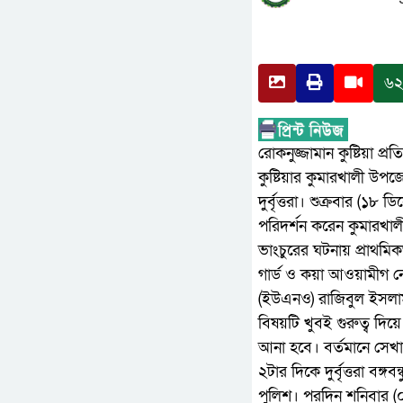
৬২
রোকনুজ্জামান কুষ্টিয়া প্রত
কুষ্টিয়ার কুমারখালী উপজে
দুর্বৃত্তরা। শুক্রবার (১
পরিদর্শন করেন কুমারখালী
ভাংচুরের ঘটনায় প্রাথমিক
গার্ড ও কয়া আওয়ামীগ নেত
(ইউএনও) রাজিবুল ইসলাম
বিষয়টি খুবই গুরুত্ব দ
আনা হবে। বর্তমানে সেখ
২টার দিকে দুর্বৃত্তরা বঙ্
পুলিশ। পরদিন শনিবার (০৫