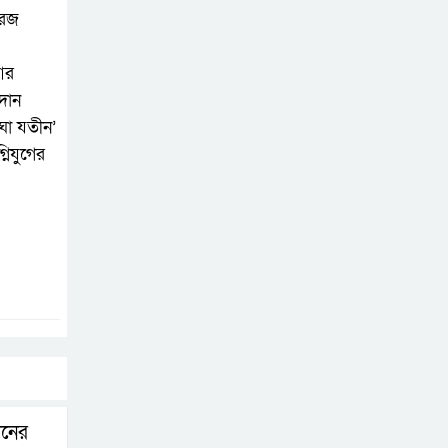
ইরানের সঙ্গে যুদ্ধ ‘খুব
রেজ
শিগগিরই’ শেষ হবে:
ট্রাম্প
 আর
মদান
সিলেটে দুই বাসের
াঘা যতীন’
সংঘর্ষে নিহত ৯
নিযুগের
ফিফা সভাপতির নেতৃত্ব
নিয়ে বাড়ছে বিতর্ক:
ইনফান্তিনোর পাশে
আর্জেন্টিনা-মেক্সিকো
গণমাধ্যম এখনো
স্বাধীন নয়: ডা. শফিকুর
রহমান
ানের