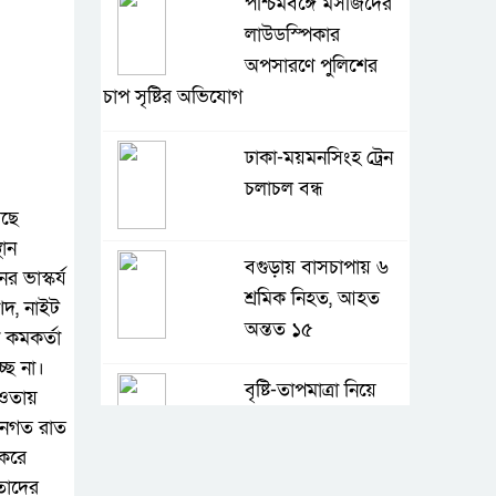
পশ্চিমবঙ্গে মসজিদের
লাউডস্পিকার
অপসারণে পুলিশের
চাপ সৃষ্টির অভিযোগ
ঢাকা-ময়মনসিংহ ট্রেন
চলাচল বন্ধ
েছে
থান
বগুড়ায় বাসচাপায় ৬
 ভাস্কর্য
শ্রমিক নিহত, আহত
শিদ, নাইট
অন্তত ১৫
 কমকর্তা
ছে না।
বৃষ্টি-তাপমাত্রা নিয়ে
আওতায়
নতুন তথ্য
দিনগত রাত
 করে
তাদের