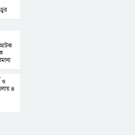
থাইল্যান্ডের স্কুলে
চুর
শিক্ষার্থীর গুলিবর্ষণ,
শিক্ষক-শিক্ষার্থীসহ
নিহত ৬
ন আটক
চড়া মাছ-মুরগি ও
দক
ডিমের বাজার
িমানা
ণ ও
মলায় ৪