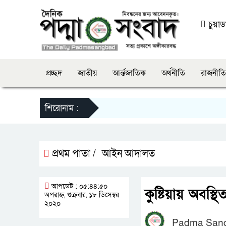
চুয়াডা
প্রচ্ছদ
জাতীয়
আর্ন্তজাতিক
অর্থনীতি
রাজনীতি
শিরোনাম :
প্রথম পাতা /
আইন আদালত
আপডেট : ০৫:৪৪:৫০
কুষ্টিয়ায় অবস্থ
অপরাহ্ন, শুক্রবার, ১৮ ডিসেম্বর
২০২০
Padma San