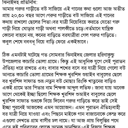
ঝিনাইদহ প্রতিনিধি:
আমার গরুর গাড়ীতে বউ সাজিয়ে এই গানের কথা গুলো আজ অতীত
প্রায় ২০,৩০ বছর আগে।গরুর গাড়ীতে বউ সাজিয়ে এই গানের
কথায় রাখলো ছেলের পিতা।বর যাত্রী নিয়েবিয়ে করতে যেতো গরু
গাড়ী নিয়ে ঘোড়ার গাড়ী অথবা পালকীতে চড়ে।বর্তমানে যান্ত্রিক
কোনো বাহনে নয়, কনের বাড়িতে বরযাত্রীরা গেল গরুর গাড়িতে।
কবুল শেষে নববধূ নিয়ে বাড়ি ফেরে একইভাবে।
ঠিক এমনটাই ঘটেছে গত সোমবার ঝিনাইদহ জেলার হরিণাকুন্ডু
উপজেলার কাচারি তোলা গ্রামে। কিন্তু এই আধুনিক যুগে সেই পুরাতন
ঐতিহ্য ধরে রাখতে এবং বাবার শখের বসে বর যাত্রী নিয়ে গেলো বউ
আনতে কাচারি তোলা গ্রামের শিক্ষক খুরশিদ শুয়াইব বাবুলের ছেলে
বর খুরশিদ সাফাত শুভ্র।নতুন বউ মোছাঃ রিংকি খাতুনের বাড়িও
একই গ্রামে তার পিতার নাম শিক্ষক আব্দুল লতিফ। জানা যায় অনেক
আগে থেকেই ইচ্ছা ছিলো শিক্ষক খুরশিদ শুআইব বাবুলের ছেলে
খুরশিদ সাফাত শুভ্রকে বিয়ে দিবেন গরুর গাড়িতে করে তাই সেই
ইচ্ছা পুরনেই আজকের এমন আয়োজন। এমন পুরাতন ঐতিহ্যবাহী
বর যাত্রী নিয়ে যাওয়া এবং পিছনে মাইকে গান বাজানোকে কেন্দ্র করে
এগুলো দেখতে গ্রাম বাসীর ঢল নামে। যা আজ প্রায় বিলুপ্তির পথে
এতে দুই পরিবারের লোকে অনেক আনন্দিত।এই বিষয়ে শিক্ষক