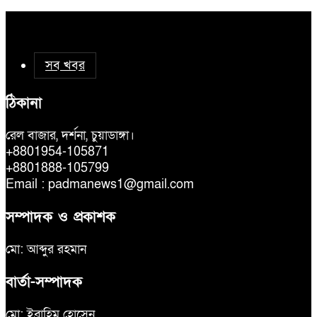
সব খবর
ঠিকানা
রেল বাজার, দর্শনা, চুয়াডাঙ্গা।
+8801954-105871
+8801888-105799
Email : padmanews1@gmail.com
সম্পাদক ও প্রকাশক
মো: আব্দুর রহমান
বার্তা-সম্পাদক
মো: ইব্রাহিম হোসেন