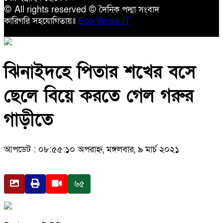
© All rights reserved © দৈনিক পদ্মা সংবাদ
কারিগরি সহযোগিতায়ঃ
Eco Verse IT
ঝিনাইদহে পিতার শখের বসে
ছেলে বিয়ে করতে গেল গরুর
গাড়ীতে
আপডেট : ০৮:৫৫:১০ অপরাহ্ন, মঙ্গলবার, ৯ মার্চ ২০২১
৬৫