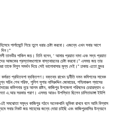
িসেবে পার্লামেন্টে গিয়ে তুলে ধরার চেষ্টা করবো। এজন্যে এখন সবার আগে
গ দিন।”
কৌশলী তানভীর শাকিল জয়। তিনি বলেন, ‘ আমার প্রয়াত দাদা এবং সদ্য প্রয়াত
দের আজকের প্রস্তাবগুলোকে বাস্তবায়নের চেষ্টা করবো।” এসময় জয় তার
 তাকে বিপুল সমর্থন দিয়ে সেই ভালোবাসার মূল্য দেই।” ঢাকায় এতো সুন্দর
 কর্মরত প্রথিতযশা ব্যক্তিগণ। বক্তব্য রাখেন দুর্নীতি দমন কমিশনের সাবেক
সচিব শেখ শরিফ, পুলিশ সুপার নাসিরুদ্দিন জোবায়ের, পশ্চিমাঞ্চল গ্যাসের
আদারের কমিশনার নূরে আলম রাষ্টন, কাজিপুর উপজেলা পরিষদের চেয়ারম্যান ও
লীগ নেতা এ.আর সরকার পরাণ। এসময় আরও উপস্থিত ছিলেন চালিতাডাঙ্গা ইউপি
এই সমঝোতা সমৃদ্ধ কাজিপুর গঠনে অনেকখানি ভূমিকা রাখবে বলে আমি বিশ্বাস
মে সবার নিকট জয় সাহেবের জন্যে দোয়া চাইছি এবং কাজিপুরবাসির উন্নয়নে