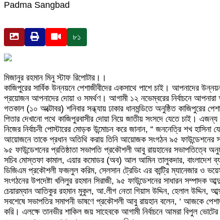
Padma Sangbad
৮১
মিজানুর রহমান মিনু স্টাফ রিপোটার।।
কাজিপুরের সার্বিক উন্নয়নে পেশাজীবীদের একসাথে পাশে চাই। আপনাদের উন্নয়নমূল
প্রয়োজন আপনাদের দোয়া ও সমর্থণ। আগামী ১২ নভেম্বরের নির্বাচনে আপনারা 
গতকাল (১০ অক্টোবর) শনিবার সন্ধ্যায় ঢাকার ধানমন্ডিতে অনুষ্ঠিত কাজিপুরের
পিতার দেখানো পথে কাজিপুরবাসীর দোয়া নিয়ে জাতীয় সংসদে যেতে চাই। এজন্
নিজের নির্বাচনী পোস্টারের মোড়ক উন্মোচন করে জানান, “ জননেত্রি শখ হাসিনা
আয়োজনে তাকে প্রধান অতিথি করায় তিনি আয়োজক সংগঠন ৯৫ ফাউন্ডেশনের সক
৯৫ ফাউন্ডেশনের প্রতিষ্ঠাতা সভাপতি প্রকৌশলী আবু রায়হানের সভাপতিত্বে অনুষ
সচিব মোস্তফা কামাল, এয়ার কমোডর (অব) আল আমিন তালুকদার, বাংলাদেশ ব্যাংকের
ডিজিএম প্রকৌশলী ফজলুল করিম, সেলসান ট্রেডিং এর কান্ট্রি ম্যানেজার ও ভয়
সংগঠনের উপদেষ্টা খলিলুর রহমান সিরাজী, ৯৫ ফাউন্ডেশনের সাধারন সম্পাদক 
চেয়ারম্যান আতিকুর রহমান মুকুল, আ.লীগ নেতা গিয়াস উদ্দিন, হেলাল উদ্দিন, আব্দ
সবশেষে সভাপতির সমাপনী ভাষণে প্রকৌশলী আবু রায়হান বলেন, ‘ আজকে পেশাজ
করি। এলক্ষে তানভীর শাকিল জয় সাহেবকে আগামী নির্বাচনে আমরা বিপুল ভোটের 