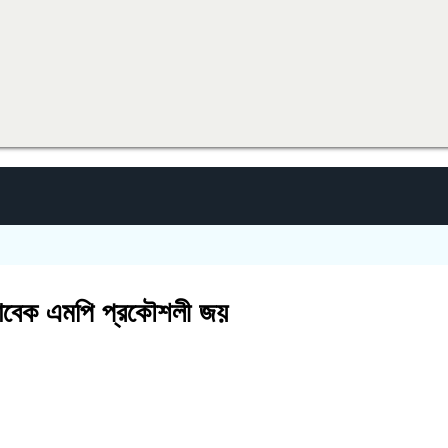
-সাবেক এমপি প্রকৌশলী জয়