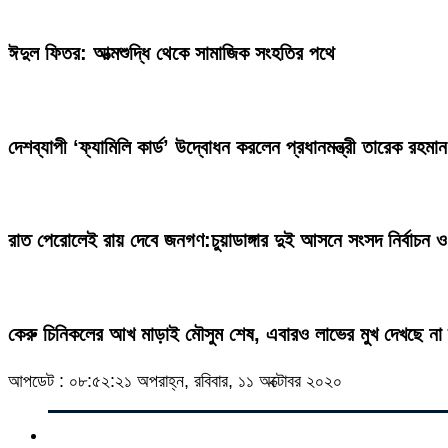
ঈদুল ফিতর: আত্মশুদ্ধি থেকে সামাজিক সংহতির পথে
দেশব্যাপী ‘ফ্যামিলি কার্ড’ উদ্বোধন করলেন প্রধানমন্ত্রী তারেক রহমান
রাত পেরোলেই রায় দেবে জনগণ:চুয়াডাঙ্গার দুই আসনে সংসদ নির্বাচন ও
কেরু চিনিকলের আখ মাড়াই মৌসুম শেষ, এবারও লাভের মুখ দেখছে না দ
আপডেট : ০৮:৫২:২১ অপরাহ্ন, রবিবার, ১১ অক্টোবর ২০২০