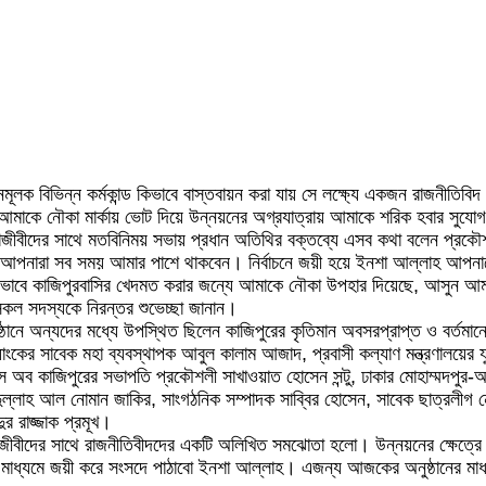
ক বিভিন্ন কর্মকান্ড কিভাবে বাস্তবায়ন করা যায় সে লক্ষ্যে একজন রাজনীতিবিদ হ
আমাকে নৌকা মার্কায় ভোট দিয়ে উন্নয়নের অগ্রযাত্রায় আমাকে শরিক হবার সুযো
 পেশাজীবীদের সাথে মতবিনিময় সভায় প্রধান অতিথির বক্তব্যে এসব কথা বলেন প্র
য আপনারা সব সময় আমার পাশে থাকবেন। নির্বাচনে জয়ী হয়ে ইনশা আল্লাহ আপনা
 যেভাবে কাজিপুরবাসির খেদমত করার জন্যে আমাকে নৌকা উপহার দিয়েছে, আসুন আমরা
ল সদস্যকে নিরন্তর শুভেচ্ছা জানান।
্ঠানে অন্যদের মধ্যে উপস্থিত ছিলেন কাজিপুরের কৃতিমান অবসরপ্রাপ্ত ও বর্তমানে
 সাবেক মহা ব্যবস্থাপক আবুল কালাম আজাদ, প্রবাসী কল্যাণ মন্ত্রণালয়ের যুগ্ন 
েস অব কাজিপুরের সভাপতি প্রকৌশলী সাখাওয়াত হোসেন সন্টু, ঢাকার মোহাম্মদপুর-
আব্দুল্লাহ আল নোমান জাকির, সাংগঠনিক সম্পাদক সাব্বির হোসেন, সাবেক ছাত্র
ুর রাজ্জাক প্রমূখ।
ীবীদের সাথে রাজনীতিবীদদের একটি অলিখিত সমঝোতা হলো। উন্নয়নের ক্ষেত্রে 
মাধ্যমে জয়ী করে সংসদে পাঠাবো ইনশা আল্লাহ। এজন্য আজকের অনুষ্ঠানের মাধ্য