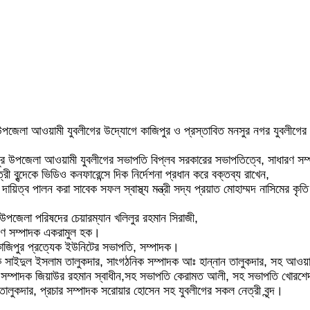
পজেলা আওয়ামী যুবলীগের উদ্যোগে কাজিপুর ও প্রস্তাবিত মনসুর নগর যুবলীগের ন
জিপুর উপজেলা আওয়ামী যুবলীগের সভাপতি বিপ্লব সরকারের সভাপতিত্বে, সাধারণ
ৃন্দেকে ভিডিও কনফারেন্সে দিক নির্দেশনা প্রধান করে বক্তব্য রাখেন,
িত্ব পালন করা সাবেক সফল স্বাস্থ্য মন্ত্রী সদ্য প্রয়াত মোহাম্মদ নাসিমের কৃতি
জেলা পরিষদের চেয়ারম্যান খলিলুর রহমান সিরাজী,
রণ সম্পাদক একরামুল হক।
জিপুর প্রত্যেক ইউনিটের সভাপতি, সম্পাদক।
 সাইদুল ইসলাম তালুকদার, সাংগঠনিক সম্পাদক আঃ হান্নান তালুকদার, সহ আওয়ামী
সম্পাদক জিয়াউর রহমান স্বাধীন,সহ সভাপতি কেরামত আলী, সহ সভাপতি খোরশেদ আ
ুকদার, প্রচার সম্পাদক সরোয়ার হোসেন সহ যুবলীগের সকল নেত্রী বৃন্দ।