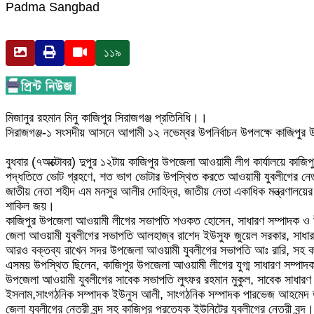
Padma Sangbad
১১৯
মিজানুর রহমান মিনু কাজিপুর সিরাজগঞ্জ প্রতিনিধি।।
সিরাজগঞ্জ-১ সংসদীয় আসনে আগামী ১২ নভেম্বর উপনির্বাচন উপলক্ষে কাজিপুর উ
বুধবার (৭অক্টোবর) দুপুর ১২টায় কাজিপুর উপজেলা আওয়ামী লীগ কার্যালয়ে কা
পদ্ধতিতে ভোট গ্রহণে, শত ভাগ ভোটার উপস্থিত করতে আওয়ামী যুবলীগের নেত্রী ব
জাতীয় নেতা শহীদ এম মনসুর আলীর দোহিদ্র, জাতীয় নেতা একাধিক মন্ত্রণালয়ের দায়
শাকিল জয়।
কাজিপুর উপজেলা আওয়ামী লীগের সভাপতি শওকত হোসেন, সাধারণ সম্পাদক ও উপ
জেলা আওয়ামী যুবলীগের সভাপতি আলহাজ্ব রাশেদ ইউসুফ জুয়েল সরকার, সাধা
আরও বক্তব্য রাখেন সদর উপজেলা আওয়ামী যুবলীগের সভাপতি আঃ রারি, সহ কা
এসময় উপস্থিত ছিলেন, কাজিপুর উপজেলা আওয়ামী লীগের যুগ্ম সাধারণ সম্পাদক
উপজেলা আওয়ামী যুবলীগের সাবেক সভাপতি লুৎফর রহমান মুকুল, সাবেক সাধারণ 
ইসলাম,সাংগঠনিক সম্পাদক ইউনুস আলী, সাংগঠনিক সম্পাদক পারভেজ আহমেদ তাল
জেলা যুবলীগের নেত্রী বৃন্দ সহ কাজিপুর প্রত্যেক ইউনিটের যুবলীগের নেত্রী বৃন্দ।