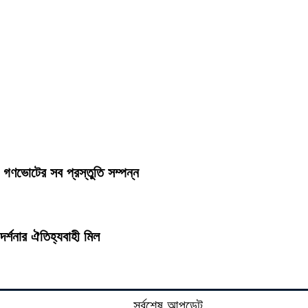
 গণভোটের সব প্রস্তুতি সম্পন্ন
র্শনার ঐতিহ্যবাহী মিল
সর্বশেষ আপডেট