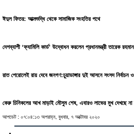
ঈদুল ফিতর: আত্মশুদ্ধি থেকে সামাজিক সংহতির পথে
দেশব্যাপী ‘ফ্যামিলি কার্ড’ উদ্বোধন করলেন প্রধানমন্ত্রী তারেক রহমান
রাত পেরোলেই রায় দেবে জনগণ:চুয়াডাঙ্গার দুই আসনে সংসদ নির্বাচন ও
কেরু চিনিকলের আখ মাড়াই মৌসুম শেষ, এবারও লাভের মুখ দেখছে না দ
আপডেট : ০৭:০৪:১৩ অপরাহ্ন, বুধবার, ৭ অক্টোবর ২০২০