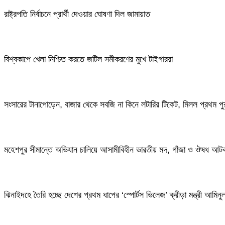
রাষ্ট্রপতি নির্বাচনে প্রার্থী দেওয়ার ঘোষণা দিল জামায়াত
বিশ্বকাপে খেলা নিশ্চিত করতে জটিল সমীকরণের মুখে টাইগাররা
সংসারের টানাপোড়েন, বাজার থেকে সবজি না কিনে লটারির টিকেট, মিলল প্রথম পু
মহেশপুর সীমান্তে অভিযান চালিয়ে আসামীবিহীন ভারতীয় মদ, গাঁজা ও ঔষধ আট
ঝিনাইদহে তৈরি হচ্ছে দেশের প্রথম ধাপের ‘স্পোর্টস ভিলেজ’ ক্রীড়া মন্ত্রী আমিন