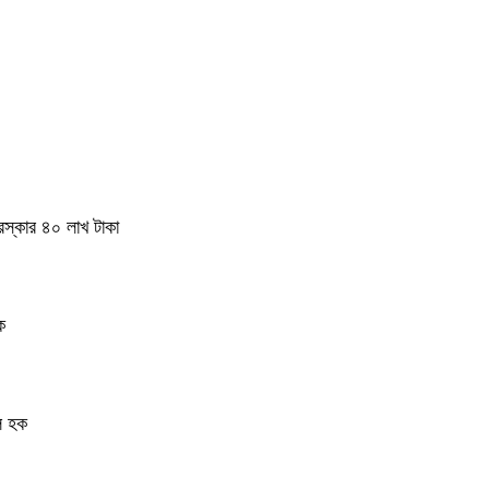
রস্কার ৪০ লাখ টাকা
ক
ুল হক