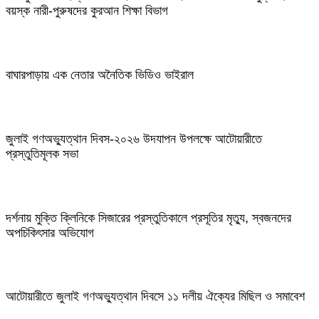
বয়স্ক নারী-পুরুষদের কুরআন শিক্ষা বিভাগ
বাঘারপাড়ায় এক নেতার অনৈতিক ভিডিও ভাইরাল
জুলাই গণঅভ্যুত্থান দিবস-২০২৬ উদযাপন উপলক্ষে আটোয়ারীতে
প্রস্তুতিমূলক সভা
দর্শনায় মুক্তি ক্লিনিকে সিজারের প্রস্তুতিকালে প্রসূতির মৃত্যু, স্বজনদের
অপচিকিৎসার অভিযোগ
আটোয়ারীতে জুলাই গণঅভ্যুত্থান দিবসে ১১ দলীয় ঐক্যের মিছিল ও সমাবেশ