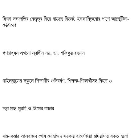
ফিফা সভাপতির নেতৃত্ব নিয়ে বাড়ছে বিতর্ক: ইনফান্তিনোর পাশে আর্জেন্টিনা-
মেক্সিকো
গণমাধ্যম এখনো স্বাধীন নয়: ডা. শফিকুর রহমান
থাইল্যান্ডের স্কুলে শিক্ষার্থীর গুলিবর্ষণ, শিক্ষক-শিক্ষার্থীসহ নিহত ৬
চড়া মাছ-মুরগি ও ডিমের বাজার
বামনকুমার আলহাজ্ব খোষ মোহাম্মদ সরকার হাফেজিয়া মাদরাসায় যুক্ত হলো