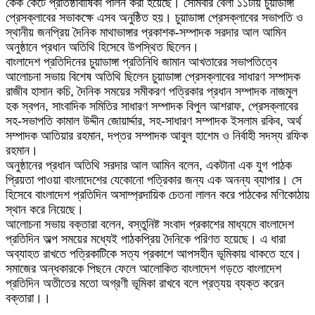
কেক কেটে প্রতিষ্ঠাবার্ষিকী পালন করা হয়েছে। সোমবার বেলা ১১টায় চুয়াডাঙ্গা
প্রেসক্লাবের সভাকক্ষে এসব অনুষ্ঠিত হয়। চুয়াডাঙ্গা প্রেসক্লাবের সভাপতি ও
স্থানীয় জনপ্রিয় দৈনিক মাথাভাঙ্গার প্রকাশক-সম্পাদক সরদার আল আমিন
অনুষ্ঠানে প্রধান অতিথি হিসেবে উপস্থিত ছিলেন।
বাংলাদেশ প্রতিদিনের চুয়াডাঙ্গা প্রতিনিধি জামান আখতারের সভাপতিত্বে
আলোচনা সভায় বিশেষ অতিথি ছিলেন চুয়াডাঙ্গা প্রেসক্লাবের সাধারণ সম্পাদক
রাজীব হাসান কচি, দৈনিক সময়ের সমীকরণ পত্রিকার প্রধান সম্পাদক নাজমুল
হক স্বপন, সাংবাদিক সমিতির সাধারণ সম্পাদক বিপুল আশরাফ, প্রেসক্লাবের
সহ-সভাপতি কামাল উদ্দীন জোয়ার্দ্দার, সহ-সাধারণ সম্পাদক ইসলাম রকিব, অর্থ
সম্পাদক আতিয়ার রহমান, দপ্তর সম্পাদক আবুল হাশেম ও নির্বাহী সদস্য রফিক
রহমান।
অনুষ্ঠানের প্রধান অতিথি সরদার আল আমিন বলেন, একটানা এক যুগ পাঠক
প্রিয়তা পাওয়া বাংলাদেশের যেকোনো পত্রিকার জন্য এক অনন্য ব্যাপার। সে
হিসেবে বাংলাদেশ প্রতিদিন অসাম্প্রদায়িক চেতনা লালন করে পাঠকের মণিকোঠায়
স্থান করে নিয়েছে।
আলোচনা সভায় বক্তারা বলেন, বস্তুনিষ্ট সংবাদ প্রকাশের মাধ্যমে বাংলাদেশ
প্রতিদিন অল্প সময়ের মধ্যেই পাঠকপ্রিয় দৈনিকে পরিণত হয়েছে। এ ধারা
অব্যাহত রাখতে পত্রিকাটিকে সত্য প্রকাশে আপসহীন ভূমিকায় থাকতে হবে।
সমাজের অন্ধকারকে পিছনে ফেলে আলোকিত বাংলাদেশ গড়তে বাংলাদেশ
প্রতিদিন অতীতের মতো অগ্রণী ভূমিকা রাখবে বলে প্রত্যয় ব্যক্ত করেন
বক্তারা।।