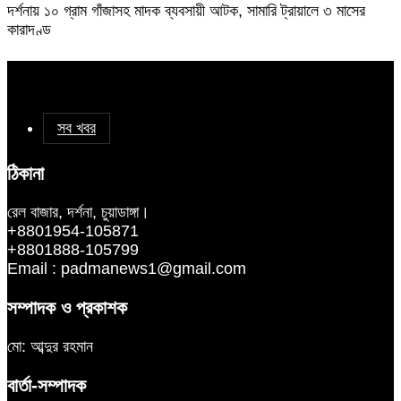
দর্শনায় ১০ গ্রাম গাঁজাসহ মাদক ব্যবসায়ী আটক, সামারি ট্রায়ালে ৩ মাসের
কারাদণ্ড
সব খবর
ঠিকানা
রেল বাজার, দর্শনা, চুয়াডাঙ্গা।
+8801954-105871
+8801888-105799
Email : padmanews1@gmail.com
সম্পাদক ও প্রকাশক
মো: আব্দুর রহমান
বার্তা-সম্পাদক