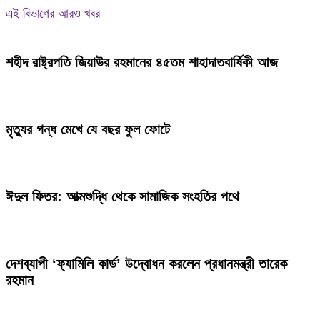
Share
এই বিভাগের আরও খবর
শহীদ রাষ্ট্রপতি জিয়াউর রহমানের ৪৫তম শাহাদাতবার্ষিকী আজ
মৃত্যুর গন্ধ মেখে যে বছর ফুল ফোটে
ঈদুল ফিতর: আত্মশুদ্ধি থেকে সামাজিক সংহতির পথে
দেশব্যাপী ‘ফ্যামিলি কার্ড’ উদ্বোধন করলেন প্রধানমন্ত্রী তারেক
রহমান