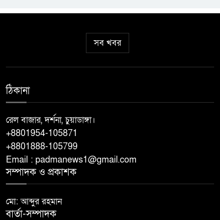
গণঅভ্যুত্থান দিবসে চুয়াডাঙ্গায়
বিএনপির পুষ্পমাল্য অর্পণ ও
আলোচনায় শরীফুজ্জামান শরীফ
সব খবর
এককালের আপোষহীন বিএনপি এখন
আপোসকামী হয়ে জনরায় উপেক্ষা
ঠিকানা
করছে
আপনার মতো ১০-২০ জন সভাপতির
রেল বাজার, দর্শনা, চুয়াডাঙ্গা।
মেয়াদ পূর্ণ করেও কিছুই করতে
+8801954-105871
পারবেন না
+8801888-105799
Email : padmanews1@gmail.com
খালেদা জিয়ার বাসার সামনে বালুর
সম্পাদক ও প্রকাশক
ট্রাক রাখার মামলায় সাবেক আমলা
জগলুল কারাগারে
মো: আব্দুর রহমান
বার্তা-সম্পাদক