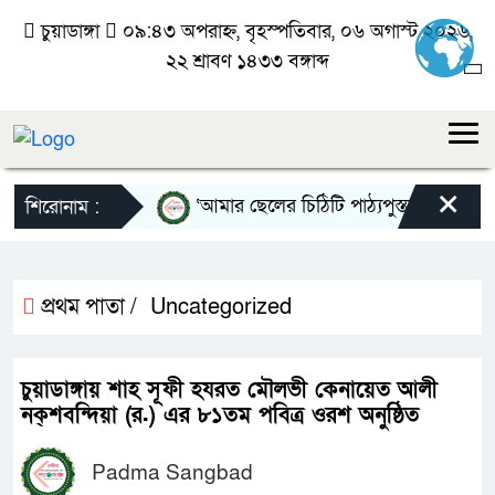
চুয়াডাঙ্গা
০৯:৪৩ অপরাহ্ন, বৃহস্পতিবার, ০৬ অগাস্ট ২০২৬,
২২ শ্রাবণ ১৪৩৩ বঙ্গাব্দ
×
‘আমার ছেলের চিঠিটি পাঠ্যপুস্তকে অন্তর্ভুক্ত
শিরোনাম :
প্রথম পাতা /
Uncategorized
চুয়াডাঙ্গায় শাহ সূফী হযরত মৌলভী কেনায়েত আলী
নক্শবন্দিয়া (র.) এর ৮১তম পবিত্র ওরশ অনুষ্ঠিত
Padma Sangbad