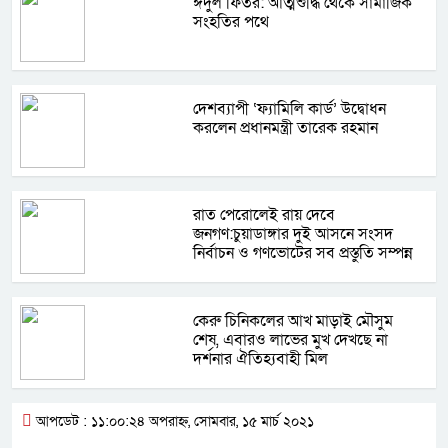
ঈদুল ফিতর: আত্মশুদ্ধি থেকে সামাজিক
সংহতির পথে
দেশব্যাপী ‘ফ্যামিলি কার্ড’ উদ্বোধন
করলেন প্রধানমন্ত্রী তারেক রহমান
রাত পেরোলেই রায় দেবে
জনগণ:চুয়াডাঙ্গার দুই আসনে সংসদ
নির্বাচন ও গণভোটের সব প্রস্তুতি সম্পন্ন
কেরু চিনিকলের আখ মাড়াই মৌসুম
শেষ, এবারও লাভের মুখ দেখছে না
দর্শনার ঐতিহ্যবাহী মিল
আপডেট : ১১:০০:২৪ অপরাহ্ন, সোমবার, ১৫ মার্চ ২০২১