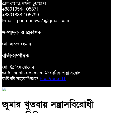
রেল বাজার, দর্শনা, চুয়াডাঙ্গা।
+8801954-105871
+8801888-105799
Email : padmanews1@gmail.com
সম্পাদক ও প্রকাশক
মো: আব্দুর রহমান
বার্তা-সম্পাদক
মো: ইব্রাহিম হোসেন
© All rights reserved © দৈনিক পদ্মা সংবাদ
কারিগরি সহযোগিতায়ঃ
Eco Verse IT
জুমার খুতবায় সন্ত্রাসবিরোধী