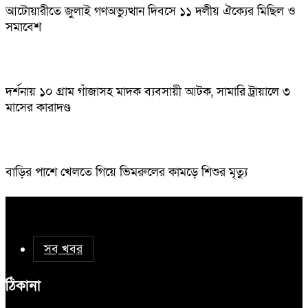
আটোয়ারীতে জুলাই গণঅভ্যুত্থান দিবসে ১১ দলীয় ঐক্যের মিছিল ও
সমাবেশ
দর্শনায় ১০ গ্রাম গাঁজাসহ মাদক ব্যবসায়ী আটক, সামারি ট্রায়ালে ৩
মাসের কারাদণ্ড
বাড়ির পাশে খেলতে গিয়ে ভিমরুলের কামড়ে শিশুর মৃত্যু
সব খবর
ঠিকানা