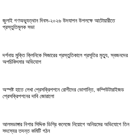
জুলাই গণঅভ্যুত্থান দিবস-২০২৬ উদযাপন উপলক্ষে আটোয়ারীতে
প্রস্তুতিমূলক সভা
দর্শনায় মুক্তি ক্লিনিকে সিজারের প্রস্তুতিকালে প্রসূতির মৃত্যু, স্বজনদের
অপচিকিৎসার অভিযোগ
অস্পষ্ট হাতে লেখা প্রেসক্রিপশনে রোগীদের ভোগান্তি, কম্পিউটারাইজড
প্রেসক্রিপশনের দাবি জোরালো
আলমডাঙ্গার নিগার সিদ্দিক ডিগ্রি কলেজে নিয়োগে অনিয়মের অভিযোগে তিন
সদস্যের তদন্ত কমিটি গঠন