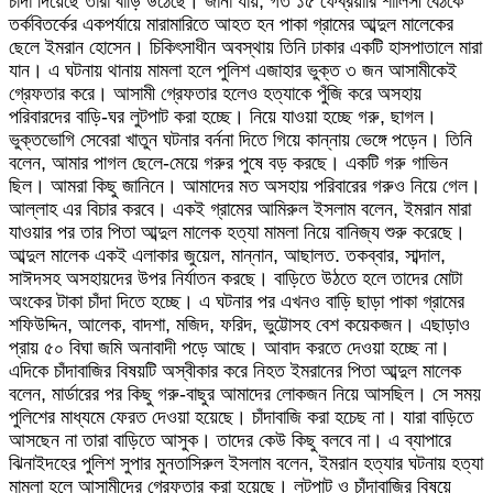
চাঁদা দিয়েছে তারা বাড়ি উঠেছে। জানা যায়, গত ১৫ ফেব্রয়ারি শালিসী বৈঠকে
তর্কবিতর্কের একপর্যায়ে মারামারিতে আহত হন পাকা গ্রামের আব্দুল মালেকের
ছেলে ইমরান হোসেন। চিকিৎসাধীন অবস্থায় তিনি ঢাকার একটি হাসপাতালে মারা
যান। এ ঘটনায় থানায় মামলা হলে পুলিশ এজাহার ভুক্ত ৩ জন আসামীকেই
গ্রেফতার করে। আসামী গ্রেফতার হলেও হত্যাকে পুঁজি করে অসহায়
পরিবারদের বাড়ি-ঘর লুটপাট করা হচ্ছে। নিয়ে যাওয়া হচ্ছে গরু, ছাগল।
ভুক্তভোগি সেবেরা খাতুন ঘটনার বর্ননা দিতে গিয়ে কান্নায় ভেঙ্গে পড়েন। তিনি
বলেন, আমার পাগল ছেলে-মেয়ে গরুর পুষে বড় করছে। একটি গরু গাভিন
ছিল। আমরা কিছু জানিনে। আমাদের মত অসহায় পরিবারের গরুও নিয়ে গেল।
আল্লাহ এর বিচার করবে। একই গ্রামের আমিরুল ইসলাম বলেন, ইমরান মারা
যাওয়ার পর তার পিতা আব্দুল মালেক হত্যা মামলা নিয়ে বানিজ্য শুরু করেছে।
আব্দুল মালেক একই এলাকার জুয়েল, মান্নান, আছালত. তকব্বার, সাব্দাল,
সাঈদসহ অসহায়দের উপর নির্যাতন করছে। বাড়িতে উঠতে হলে তাদের মোটা
অংকের টাকা চাঁদা দিতে হচ্ছে। এ ঘটনার পর এখনও বাড়ি ছাড়া পাকা গ্রামের
শফিউদ্দিন, আলেক, বাদশা, মজিদ, ফরিদ, ভুট্টোসহ বেশ কয়েকজন। এছাড়াও
প্রায় ৫০ বিঘা জমি অনাবাদী পড়ে আছে। আবাদ করতে দেওয়া হচ্ছে না।
এদিকে চাঁদাবাজির বিষয়টি অস্বীকার করে নিহত ইমরানের পিতা আব্দুল মালেক
বলেন, মার্ডারের পর কিছু গরু-বাছুর আমাদের লোকজন নিয়ে আসছিল। সে সময়
পুলিশের মাধ্যমে ফেরত দেওয়া হয়েছে। চাঁদাবাজি করা হচেছ না। যারা বাড়িতে
আসছেন না তারা বাড়িতে আসুক। তাদের কেউ কিছু বলবে না। এ ব্যাপারে
ঝিনাইদহের পুলিশ সুপার মুনতাসিরুল ইসলাম বলেন, ইমরান হত্যার ঘটনায় হত্যা
মামলা হলে আসামীদের গ্রেফতার করা হয়েছে। লুটপাট ও চাঁদাবাজির বিষয়ে