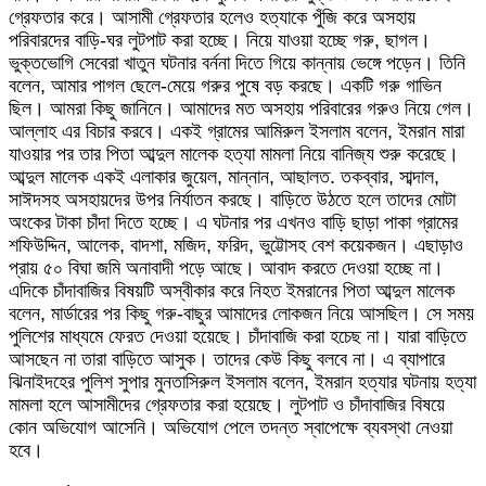
গ্রেফতার করে। আসামী গ্রেফতার হলেও হত্যাকে পুঁজি করে অসহায়
পরিবারদের বাড়ি-ঘর লুটপাট করা হচ্ছে। নিয়ে যাওয়া হচ্ছে গরু, ছাগল।
ভুক্তভোগি সেবেরা খাতুন ঘটনার বর্ননা দিতে গিয়ে কান্নায় ভেঙ্গে পড়েন। তিনি
বলেন, আমার পাগল ছেলে-মেয়ে গরুর পুষে বড় করছে। একটি গরু গাভিন
ছিল। আমরা কিছু জানিনে। আমাদের মত অসহায় পরিবারের গরুও নিয়ে গেল।
আল্লাহ এর বিচার করবে। একই গ্রামের আমিরুল ইসলাম বলেন, ইমরান মারা
যাওয়ার পর তার পিতা আব্দুল মালেক হত্যা মামলা নিয়ে বানিজ্য শুরু করেছে।
আব্দুল মালেক একই এলাকার জুয়েল, মান্নান, আছালত. তকব্বার, সাব্দাল,
সাঈদসহ অসহায়দের উপর নির্যাতন করছে। বাড়িতে উঠতে হলে তাদের মোটা
অংকের টাকা চাঁদা দিতে হচ্ছে। এ ঘটনার পর এখনও বাড়ি ছাড়া পাকা গ্রামের
শফিউদ্দিন, আলেক, বাদশা, মজিদ, ফরিদ, ভুট্টোসহ বেশ কয়েকজন। এছাড়াও
প্রায় ৫০ বিঘা জমি অনাবাদী পড়ে আছে। আবাদ করতে দেওয়া হচ্ছে না।
এদিকে চাঁদাবাজির বিষয়টি অস্বীকার করে নিহত ইমরানের পিতা আব্দুল মালেক
বলেন, মার্ডারের পর কিছু গরু-বাছুর আমাদের লোকজন নিয়ে আসছিল। সে সময়
পুলিশের মাধ্যমে ফেরত দেওয়া হয়েছে। চাঁদাবাজি করা হচেছ না। যারা বাড়িতে
আসছেন না তারা বাড়িতে আসুক। তাদের কেউ কিছু বলবে না। এ ব্যাপারে
ঝিনাইদহের পুলিশ সুপার মুনতাসিরুল ইসলাম বলেন, ইমরান হত্যার ঘটনায় হত্যা
মামলা হলে আসামীদের গ্রেফতার করা হয়েছে। লুটপাট ও চাঁদাবাজির বিষয়ে
কোন অভিযোগ আসেনি। অভিযোগ পেলে তদন্ত স্বাপেক্ষে ব্যবস্থা নেওয়া
হবে।