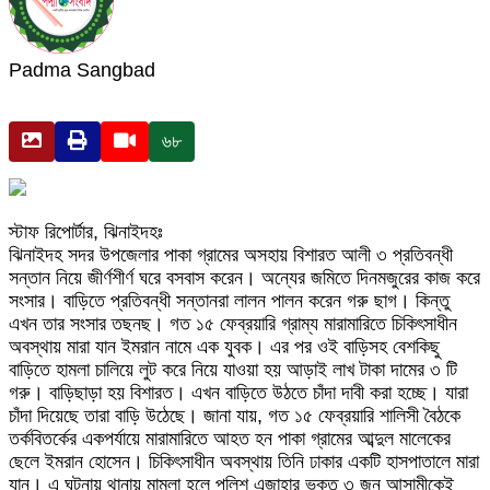
Padma Sangbad
৬৮
স্টাফ রিপোর্টার, ঝিনাইদহঃ
ঝিনাইদহ সদর উপজেলার পাকা গ্রামের অসহায় বিশারত আলী ৩ প্রতিবন্ধী
সন্তান নিয়ে জীর্ণশীর্ণ ঘরে বসবাস করেন। অন্যের জমিতে দিনমজুরের কাজ করে
সংসার। বাড়িতে প্রতিবন্ধী সন্তানরা লালন পালন করেন গরু ছাগ। কিন্তু
এখন তার সংসার তছনছ। গত ১৫ ফেব্রয়ারি গ্রাম্য মারামারিতে চিকিৎসাধীন
অবস্থায় মারা যান ইমরান নামে এক যুবক। এর পর ওই বাড়িসহ বেশকিছু
বাড়িতে হামলা চালিয়ে লুট করে নিয়ে যাওয়া হয় আড়াই লাখ টাকা দামের ৩ টি
গরু। বাড়িছাড়া হয় বিশারত। এখন বাড়িতে উঠতে চাঁদা দাবী করা হচ্ছে। যারা
চাঁদা দিয়েছে তারা বাড়ি উঠেছে। জানা যায়, গত ১৫ ফেব্রয়ারি শালিসী বৈঠকে
তর্কবিতর্কের একপর্যায়ে মারামারিতে আহত হন পাকা গ্রামের আব্দুল মালেকের
ছেলে ইমরান হোসেন। চিকিৎসাধীন অবস্থায় তিনি ঢাকার একটি হাসপাতালে মারা
যান। এ ঘটনায় থানায় মামলা হলে পুলিশ এজাহার ভুক্ত ৩ জন আসামীকেই