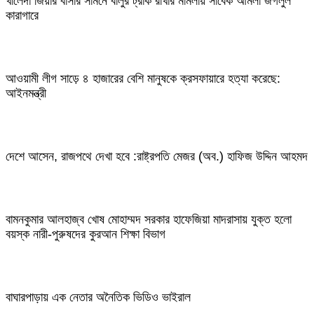
খালেদা জিয়ার বাসার সামনে বালুর ট্রাক রাখার মামলায় সাবেক আমলা জগলুল
কারাগারে
আওয়ামী লীগ সাড়ে ৪ হাজারের বেশি মানুষকে ক্রসফায়ারে হত্যা করেছে:
আইনমন্ত্রী
দেশে আসেন, রাজপথে দেখা হবে :রাষ্ট্রপতি মেজর (অব.) হাফিজ উদ্দিন আহমদ
বামনকুমার আলহাজ্ব খোষ মোহাম্মদ সরকার হাফেজিয়া মাদরাসায় যুক্ত হলো
বয়স্ক নারী-পুরুষদের কুরআন শিক্ষা বিভাগ
বাঘারপাড়ায় এক নেতার অনৈতিক ভিডিও ভাইরাল