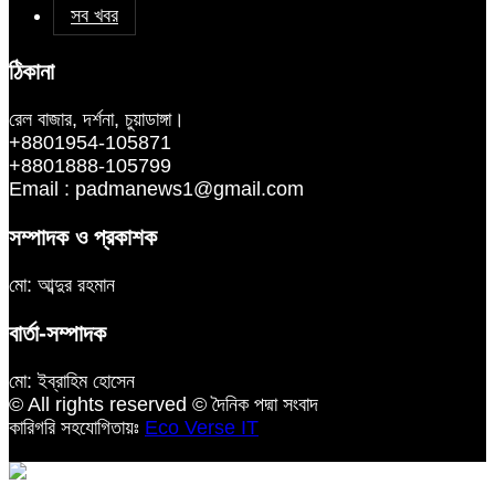
সব খবর
ঠিকানা
রেল বাজার, দর্শনা, চুয়াডাঙ্গা।
+8801954-105871
+8801888-105799
Email : padmanews1@gmail.com
সম্পাদক ও প্রকাশক
মো: আব্দুর রহমান
বার্তা-সম্পাদক
মো: ইব্রাহিম হোসেন
© All rights reserved © দৈনিক পদ্মা সংবাদ
কারিগরি সহযোগিতায়ঃ
Eco Verse IT