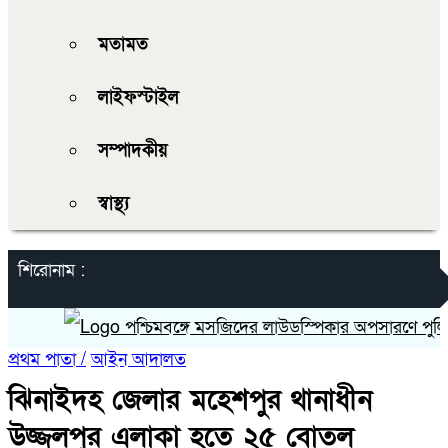
মতামত
লাইফস্টাইল
সম্পাদকীয়
স্বাস্থ্য
শিরোনাম :
পশ্চিমবঙ্গে মসজিদের লাউডস্পিকার অপসারণে পুলিশের চ
প্রথম পাতা /
আইন আদালত
ঝিনাইদহ জেলার মহেশপুর থানাধীন
উজ্জলপুর এলাকা হতে ২৫ বোতল