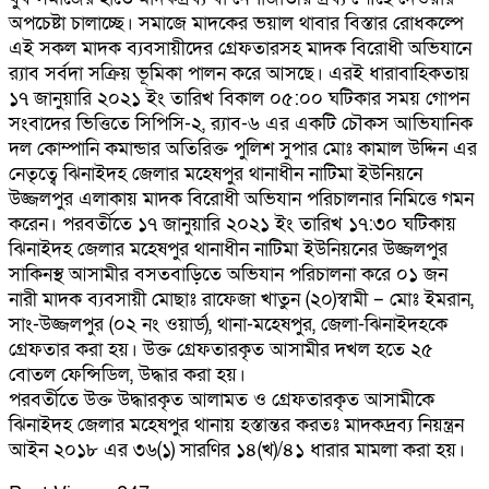
অপচেষ্টা চালাচ্ছে। সমাজে মাদকের ভয়াল থাবার বিস্তার রোধকল্পে
এই সকল মাদক ব্যবসায়ীদের গ্রেফতারসহ মাদক বিরোধী অভিযানে
র‌্যাব সর্বদা সক্রিয় ভূমিকা পালন করে আসছে। এরই ধারাবাহিকতায়
১৭ জানুয়ারি ২০২১ ইং তারিখ বিকাল ০৫:০০ ঘটিকার সময় গোপন
সংবাদের ভিত্তিতে সিপিসি-২, র‌্যাব-৬ এর একটি চৌকস আভিযানিক
দল কোম্পানি কমান্ডার অতিরিক্ত পুলিশ সুপার মোঃ কামাল উদ্দিন এর
নেতৃত্বে ঝিনাইদহ জেলার মহেষপুর থানাধীন নাটিমা ইউনিয়নে
উজ্জলপুর এলাকায় মাদক বিরোধী অভিযান পরিচালনার নিমিত্তে গমন
করেন। পরবর্তীতে ১৭ জানুয়ারি ২০২১ ইং তারিখ ১৭:৩০ ঘটিকায়
ঝিনাইদহ জেলার মহেষপুর থানাধীন নাটিমা ইউনিয়নের উজ্জলপুর
সাকিনস্থ আসামীর বসতবাড়িতে অভিযান পরিচালনা করে ০১ জন
নারী মাদক ব্যবসায়ী মোছাঃ রাফেজা খাতুন (২০)স্বামী – মোঃ ইমরান,
সাং-উজ্জলপুর (০২ নং ওয়ার্ড), থানা-মহেষপুর, জেলা-ঝিনাইদহকে
গ্রেফতার করা হয়। উক্ত গ্রেফতারকৃত আসামীর দখল হতে ২৫
বোতল ফেন্সিডিল, উদ্ধার করা হয়।
পরবর্তীতে উক্ত উদ্ধারকৃত আলামত ও গ্রেফতারকৃত আসামীকে
ঝিনাইদহ জেলার মহেষপুর থানায় হস্তান্তর করতঃ মাদকদ্রব্য নিয়ন্ত্রন
আইন ২০১৮ এর ৩৬(১) সারণির ১৪(খ)/৪১ ধারার মামলা করা হয়।