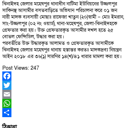
ঝিনাইদহ জেলার মহেষপুর থানাধীন নাটিমা ইউনিয়নের উজ্জলপুর
সাকিনস্থ আসামীর বসতবাড়িতে অভিযান পরিচালনা করে ০১ জন
নারী মাদক ব্যবসায়ী মোছাঃ রাফেজা খাতুন (২০)স্বামী – মোঃ ইমরান,
সাং-উজ্জলপুর (০২ নং ওয়ার্ড), থানা-মহেষপুর, জেলা-ঝিনাইদহকে
গ্রেফতার করা হয়। উক্ত গ্রেফতারকৃত আসামীর দখল হতে ২৫
বোতল ফেন্সিডিল, উদ্ধার করা হয়।
পরবর্তীতে উক্ত উদ্ধারকৃত আলামত ও গ্রেফতারকৃত আসামীকে
ঝিনাইদহ জেলার মহেষপুর থানায় হস্তান্তর করতঃ মাদকদ্রব্য নিয়ন্ত্রন
আইন ২০১৮ এর ৩৬(১) সারণির ১৪(খ)/৪১ ধারার মামলা করা হয়।
Post Views:
247
Facebook
Twitter
Email
WhatsApp
Share
ঠিকানা