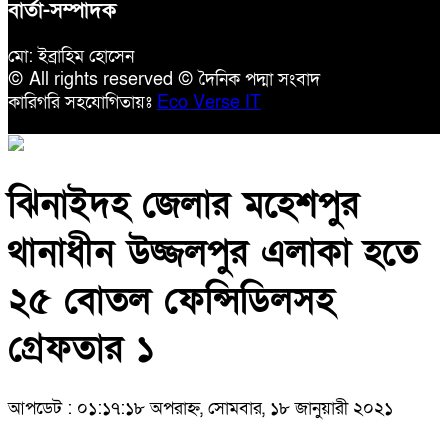
বার্তা-সম্পাদক
মো: ইব্রাহিম হোসেন
© All rights reserved © দৈনিক পদ্মা সংবাদ
কারিগরি সহযোগিতায়ঃ
Eco Verse IT
ঝিনাইদহ জেলার মহেশপুর
থানাধীন উজ্জলপুর এলাকা হতে
২৫ বোতল ফেন্সিডিলসহ
গ্রেফতার ১
আপডেট : ০১:১৭:১৮ অপরাহ্ন, সোমবার, ১৮ জানুয়ারী ২০২১