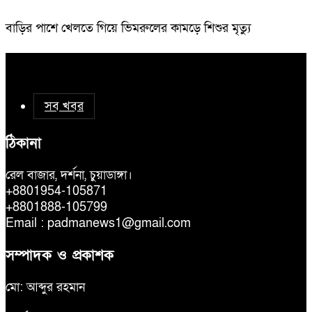
বাড়ির পাশে খেলতে গিয়ে ভিমরুলের কামড়ে শিশুর মৃত্যু
সব খবর
ঠিকানা
রেল বাজার, দর্শনা, চুয়াডাঙ্গা।
+8801954-105871
+8801888-105799
Email : padmanews1@gmail.com
সম্পাদক ও প্রকাশক
মো: আব্দুর রহমান