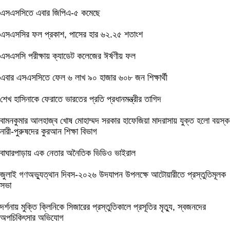
এসএসসিতে এবার জিপিএ-৫ কমেছে
এসএসসির ফল প্রকাশ, পাসের হার ৬২.২৫ শতাংশ
এসএসসি পরীক্ষায় ক্যাডেট কলেজের ঈর্ষণীয় ফল
এবার এসএসসিতে ফেল ৬ লাখ ৯০ হাজার ৬০৮ জন শিক্ষার্থী
শেখ হাসিনাকে ফেরাতে ভারতের প্রতি প্রধানমন্ত্রীর তাগিদ
বামনকুমার আলহাজ্ব খোষ মোহাম্মদ সরকার হাফেজিয়া মাদরাসায় যুক্ত হলো বয়স্ক
নারী-পুরুষদের কুরআন শিক্ষা বিভাগ
বাঘারপাড়ায় এক নেতার অনৈতিক ভিডিও ভাইরাল
জুলাই গণঅভ্যুত্থান দিবস-২০২৬ উদযাপন উপলক্ষে আটোয়ারীতে প্রস্তুতিমূলক
সভা
দর্শনায় মুক্তি ক্লিনিকে সিজারের প্রস্তুতিকালে প্রসূতির মৃত্যু, স্বজনদের
অপচিকিৎসার অভিযোগ