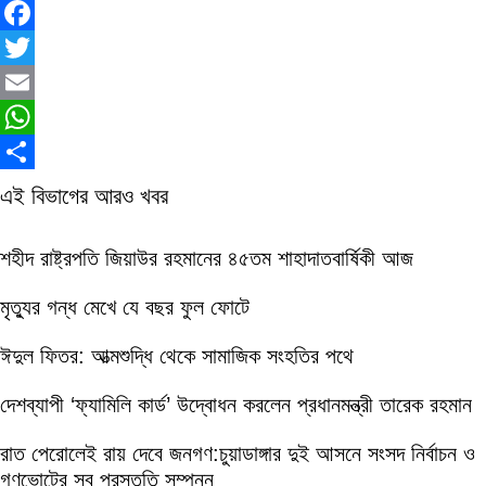
Facebook
Twitter
Email
WhatsApp
Share
এই বিভাগের আরও খবর
শহীদ রাষ্ট্রপতি জিয়াউর রহমানের ৪৫তম শাহাদাতবার্ষিকী আজ
মৃত্যুর গন্ধ মেখে যে বছর ফুল ফোটে
ঈদুল ফিতর: আত্মশুদ্ধি থেকে সামাজিক সংহতির পথে
দেশব্যাপী ‘ফ্যামিলি কার্ড’ উদ্বোধন করলেন প্রধানমন্ত্রী তারেক রহমান
রাত পেরোলেই রায় দেবে জনগণ:চুয়াডাঙ্গার দুই আসনে সংসদ নির্বাচন ও
গণভোটের সব প্রস্তুতি সম্পন্ন