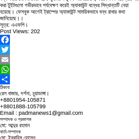
করা টুইটগুলো গভীরভাবে পর্যবেক্ষণ করেই অ্যাকাউন্ট বন্ধের সিদ্ধান্তটি নেয়া
হয়েছে। ফেসবুক আগেই ট্রাম্পের অ্যাকাউন্ট সাময়িকভাবে বন্ধ রাখার কথা
জানিয়েছে।।
সূত্র: এএফপি।
Post Views:
202
Facebook
Twitter
Email
WhatsApp
ঠিকানা
Share
রেল বাজার, দর্শনা, চুয়াডাঙ্গা।
+8801954-105871
+8801888-105799
Email : padmanews1@gmail.com
সম্পাদক ও প্রকাশক
মো: আব্দুর রহমান
বার্তা-সম্পাদক
মো: ইব্রাহিম হোসেন