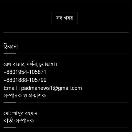
ঔষধ আটক
সব খবর
ঝিনাইদহে তৈরি হচ্ছে দেশের প্রথম
ধাপের ‘স্পোর্টস ভিলেজ’ ক্রীড়া মন্ত্রী
আমিনুল হক
ঠিকানা
কেশবপুরে হরিহর নদে গোসলে নেমে
নিখোঁজ বৃদ্ধের মরদেহ উদ্ধার
রেল বাজার, দর্শনা, চুয়াডাঙ্গা।
+8801954-105871
+8801888-105799
যশোরে ১০০ পিস ইয়াবাসহ নারী
আটক
Email : padmanews1@gmail.com
সম্পাদক ও প্রকাশক
দেশ এগোলেই চক্রান্ত করে পেছনে
মো: আব্দুর রহমান
ঠেলার চেষ্টা হয়
বার্তা-সম্পাদক