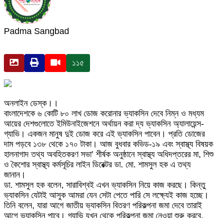
Padma Sangbad
১১৫
অনলাইন ডেস্ক।।
বাংলাদেশকে ৬ কোটি ৮০ লাখ ডোজ করোনার ভ্যাকসিন দেবে নিম্ন ও মধ্যম
আয়ের দেশগুলোতে ইমিউনাইজেশনে অর্থায়ন করা দ্য ভ্যাকসিন অ্যালায়েন্স-
গ্যাভি। একজন মানুষ দুই ডোজ করে এই ভ্যাকসিন পাবেন। প্রতি ডোজের
দাম পড়বে ১৩৮ থেকে ১৭০ টাকা। আজ বুধবার কভিড-১৯ এবং স্বাস্থ্য বিষয়ক
হালনাগাদ তথ্য অবহিতকরণ সভা’ শীর্ষক অনুষ্ঠানে স্বাস্থ্য অধিদপ্তরের মা, শিশু
ও কৈশোর স্বাস্থ্য কর্মসূচির লাইন ডিরেক্টর ডা. মো. শামসুল হক এ তথ্য
জানান।
ডা. শামসুল হক বলেন, সারাবিশ্বই এখন ভ্যাকসিন নিয়ে কাজ করছে। কিন্তু
ভ্যাকসিন যেটাই আসুক আমরা যেন সেটা পেতে পারি সে লক্ষ্যেই কাজ হচ্ছে।
তিনি বলেন, যারা আগে জাতীয় ভ্যাকসিন বিতরণ পরিকল্পনা জমা দেবে তারাই
আগে ভ্যাকসিন পাবে। গ্যাভি যখন থেকে পরিকল্পনা জমা নেওয়া শুরু করবে,