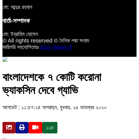
মো: আব্দুর রহমান
বার্তা-সম্পাদক
মো: ইব্রাহিম হোসেন
© All rights reserved © দৈনিক পদ্মা সংবাদ
কারিগরি সহযোগিতায়ঃ
Eco Verse IT
বাংলাদেশকে ৭ কোটি করোনা
ভ্যাকসিন দেবে গ্যাভি
আপডেট : ১১:৪৭:২৪ অপরাহ্ন, বুধবার, ২৫ নভেম্বর ২০২০
১১৫