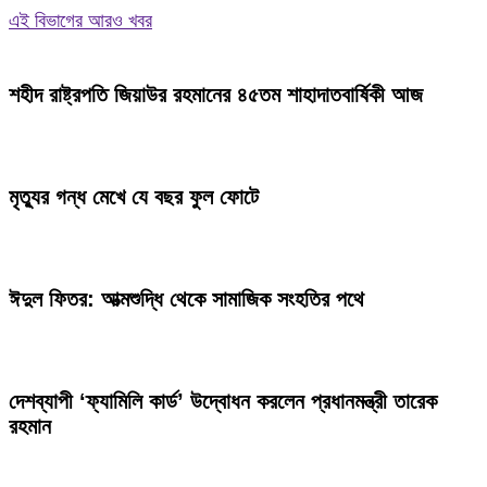
Share
এই বিভাগের আরও খবর
শহীদ রাষ্ট্রপতি জিয়াউর রহমানের ৪৫তম শাহাদাতবার্ষিকী আজ
মৃত্যুর গন্ধ মেখে যে বছর ফুল ফোটে
ঈদুল ফিতর: আত্মশুদ্ধি থেকে সামাজিক সংহতির পথে
দেশব্যাপী ‘ফ্যামিলি কার্ড’ উদ্বোধন করলেন প্রধানমন্ত্রী তারেক
রহমান