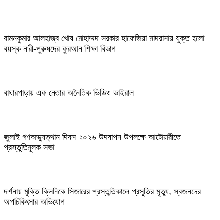
বামনকুমার আলহাজ্ব খোষ মোহাম্মদ সরকার হাফেজিয়া মাদরাসায় যুক্ত হলো
বয়স্ক নারী-পুরুষদের কুরআন শিক্ষা বিভাগ
বাঘারপাড়ায় এক নেতার অনৈতিক ভিডিও ভাইরাল
জুলাই গণঅভ্যুত্থান দিবস-২০২৬ উদযাপন উপলক্ষে আটোয়ারীতে
প্রস্তুতিমূলক সভা
দর্শনায় মুক্তি ক্লিনিকে সিজারের প্রস্তুতিকালে প্রসূতির মৃত্যু, স্বজনদের
অপচিকিৎসার অভিযোগ