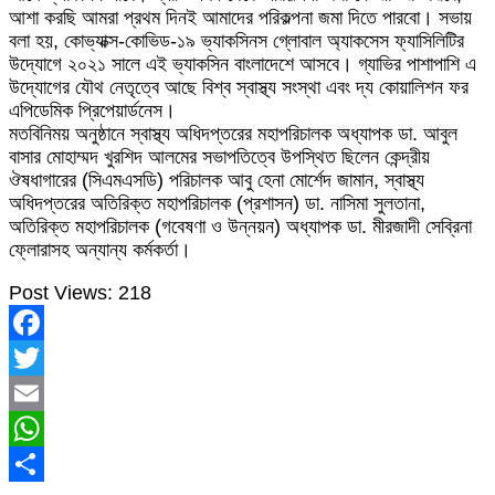
আশা করছি আমরা প্রথম দিনই আমাদের পরিকল্পনা জমা দিতে পারবো। সভায়
বলা হয়, কোভ্যাক্স-কোভিড-১৯ ভ্যাকসিনস গ্লোবাল অ্যাকসেস ফ্যাসিলিটির
উদ্যোগে ২০২১ সালে এই ভ্যাকসিন বাংলাদেশে আসবে। গ্যাভির পাশাপাশি এ
উদ্যোগের যৌথ নেতৃত্বে আছে বিশ্ব স্বাস্থ্য সংস্থা এবং দ্য কোয়ালিশন ফর
এপিডেমিক প্রিপেয়ার্ডনেস।
মতবিনিময় অনুষ্ঠানে স্বাস্থ্য অধিদপ্তরের মহাপরিচালক অধ্যাপক ডা. আবুল
বাসার মোহাম্মদ খুরশিদ আলমের সভাপতিত্বে উপস্থিত ছিলেন কেন্দ্রীয়
ঔষধাগারের (সিএমএসডি) পরিচালক আবু হেনা মোর্শেদ জামান, স্বাস্থ্য
অধিদপ্তরের অতিরিক্ত মহাপরিচালক (প্রশাসন) ডা. নাসিমা সুলতানা,
অতিরিক্ত মহাপরিচালক (গবেষণা ও উন্নয়ন) অধ্যাপক ডা. মীরজাদী সেব্রিনা
ফ্লোরাসহ অন্যান্য কর্মকর্তা।
Post Views:
218
Facebook
Twitter
Email
WhatsApp