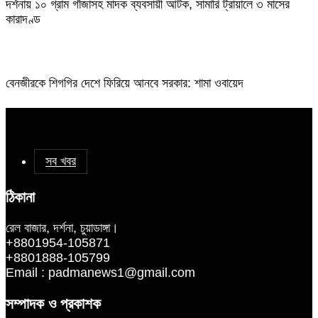
দর্শনায় ১০ গ্রাম গাঁজাসহ মাদক ব্যবসায়ী আটক, সামারি ট্রায়ালে ৩ মাসের
কারাদণ্ড
বেনজীরকে শিগগির দেশে ফিরিয়ে আনবে সরকার: শামা ওবায়েদ
সব খবর
ঠিকানা
রেল বাজার, দর্শনা, চুয়াডাঙ্গা।
+8801954-105871
+8801888-105799
Email : padmanews1@gmail.com
সম্পাদক ও প্রকাশক