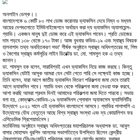
অনলাইন ডেস্ক।।
বাংলাদেশকে ৬ কোটি ৮০ লাখ ডোজ করোনার ভ্যাকসিন দেবে নিম্ন ও মধ্যম
আয়ের দেশগুলোতে ইমিউনাইজেশনে অর্থায়ন করা দ্য ভ্যাকসিন অ্যালায়েন্স-
গ্যাভি। একজন মানুষ দুই ডোজ করে এই ভ্যাকসিন পাবেন। প্রতি ডোজের
দাম পড়বে ১৩৮ থেকে ১৭০ টাকা। আজ বুধবার কভিড-১৯ এবং স্বাস্থ্য বিষয়ক
হালনাগাদ তথ্য অবহিতকরণ সভা’ শীর্ষক অনুষ্ঠানে স্বাস্থ্য অধিদপ্তরের মা, শিশু
ও কৈশোর স্বাস্থ্য কর্মসূচির লাইন ডিরেক্টর ডা. মো. শামসুল হক এ তথ্য
জানান।
ডা. শামসুল হক বলেন, সারাবিশ্বই এখন ভ্যাকসিন নিয়ে কাজ করছে। কিন্তু
ভ্যাকসিন যেটাই আসুক আমরা যেন সেটা পেতে পারি সে লক্ষ্যেই কাজ হচ্ছে।
তিনি বলেন, যারা আগে জাতীয় ভ্যাকসিন বিতরণ পরিকল্পনা জমা দেবে তারাই
আগে ভ্যাকসিন পাবে। গ্যাভি যখন থেকে পরিকল্পনা জমা নেওয়া শুরু করবে,
আশা করছি আমরা প্রথম দিনই আমাদের পরিকল্পনা জমা দিতে পারবো। সভায়
বলা হয়, কোভ্যাক্স-কোভিড-১৯ ভ্যাকসিনস গ্লোবাল অ্যাকসেস ফ্যাসিলিটির
উদ্যোগে ২০২১ সালে এই ভ্যাকসিন বাংলাদেশে আসবে। গ্যাভির পাশাপাশি এ
উদ্যোগের যৌথ নেতৃত্বে আছে বিশ্ব স্বাস্থ্য সংস্থা এবং দ্য কোয়ালিশন ফর
এপিডেমিক প্রিপেয়ার্ডনেস।
মতবিনিময় অনুষ্ঠানে স্বাস্থ্য অধিদপ্তরের মহাপরিচালক অধ্যাপক ডা. আবুল
বাসার মোহাম্মদ খুরশিদ আলমের সভাপতিত্বে উপস্থিত ছিলেন কেন্দ্রীয়
ঔষধাগারের (সিএমএসডি) পরিচালক আবু হেনা মোর্শেদ জামান, স্বাস্থ্য