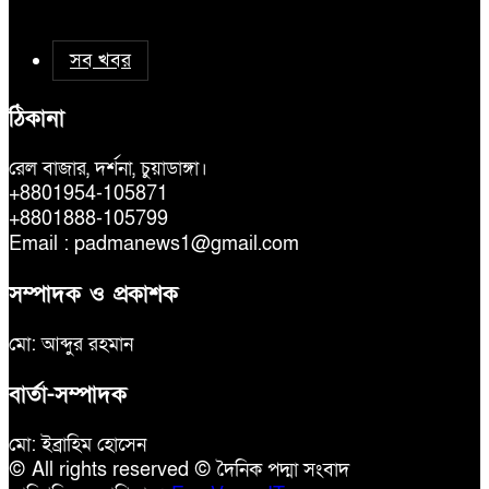
সব খবর
ঠিকানা
রেল বাজার, দর্শনা, চুয়াডাঙ্গা।
+8801954-105871
+8801888-105799
Email : padmanews1@gmail.com
সম্পাদক ও প্রকাশক
মো: আব্দুর রহমান
বার্তা-সম্পাদক
মো: ইব্রাহিম হোসেন
© All rights reserved © দৈনিক পদ্মা সংবাদ