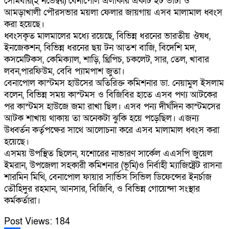
সোমবার(২ নভেম্বর) বেনাপোল এলাকার একটি ইট ভাটা ও
আমড়াখালী পৌরসভার ময়লা ফেলার জায়গায় এসব মালামাল ধ্বংস
করা হয়েছে।
ধ্বংসকৃত মালমালের মধ্যে রয়েছে, বিভিন্ন ধরনের ভারতীয় ঔষধ,
ইনজেকশন, বিভিন্ন ধরনের ছয় টন আতশ বাজি, বিদেশি মদ,
কসমেটিকস, কেমিক্যাল, শাড়ি, থ্রিপিচ, চকলেট, সার, তেল, খাবার
লবন,পারফিউম, বেবি প্যামপাশ জুতা।
বেনাপোল কাস্টমস হাউসের অতিরিক্ত কমিশনার ডা. নেয়ামুল ইসলাম
বলেন, বিভিন্ন সময় কাস্টমস ও বিজিবির হাতে এসব পণ্য আটকের
পর কাস্টমস হাউজে জমা রাখা ছিল। এসব পন্য দীর্ঘদিন কাস্টমসের
আটক শাখায় থাকায় তা অনেকটা ঝুকি হয়ে পড়েছিল। এজন্য
উধ্বর্তন কর্তৃপক্ষের সাথে আলোচনা করে এসব মালামাল ধ্বংস করা
হয়েছে।
এসময় উপস্থিত ছিলেন, যশোরের নাভারণ সার্কেল এএসপি জুয়েল
ইমরান, উপজেলা সহকারী কমিশনার (ভূমি)ও নির্বাহী ম্যাজিষ্ট্রেট রাসনা
শারমিন মিথি, বেনাপোল ফায়ার সার্ভিস সিভিল ডিফেন্সের ইনর্চাজ
তৌহিদুর রহমান, আনসার, বিজিবি, ও বিভিন্ন গোয়েন্দা সংস্থার
কর্মকর্তারা।
Post Views:
184