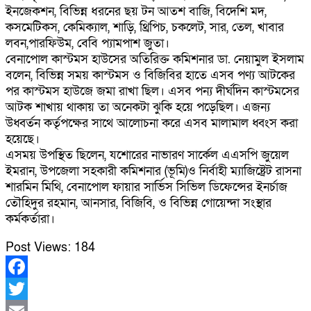
ইনজেকশন, বিভিন্ন ধরনের ছয় টন আতশ বাজি, বিদেশি মদ,
কসমেটিকস, কেমিক্যাল, শাড়ি, থ্রিপিচ, চকলেট, সার, তেল, খাবার
লবন,পারফিউম, বেবি প্যামপাশ জুতা।
বেনাপোল কাস্টমস হাউসের অতিরিক্ত কমিশনার ডা. নেয়ামুল ইসলাম
বলেন, বিভিন্ন সময় কাস্টমস ও বিজিবির হাতে এসব পণ্য আটকের
পর কাস্টমস হাউজে জমা রাখা ছিল। এসব পন্য দীর্ঘদিন কাস্টমসের
আটক শাখায় থাকায় তা অনেকটা ঝুকি হয়ে পড়েছিল। এজন্য
উধ্বর্তন কর্তৃপক্ষের সাথে আলোচনা করে এসব মালামাল ধ্বংস করা
হয়েছে।
এসময় উপস্থিত ছিলেন, যশোরের নাভারণ সার্কেল এএসপি জুয়েল
ইমরান, উপজেলা সহকারী কমিশনার (ভূমি)ও নির্বাহী ম্যাজিষ্ট্রেট রাসনা
শারমিন মিথি, বেনাপোল ফায়ার সার্ভিস সিভিল ডিফেন্সের ইনর্চাজ
তৌহিদুর রহমান, আনসার, বিজিবি, ও বিভিন্ন গোয়েন্দা সংস্থার
কর্মকর্তারা।
Post Views:
184
Facebook
Twitter