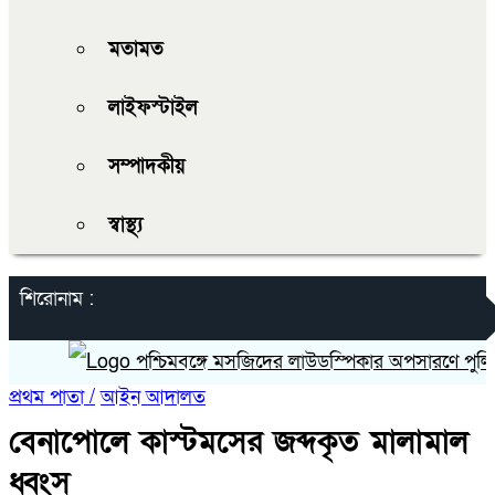
মতামত
লাইফস্টাইল
সম্পাদকীয়
স্বাস্থ্য
শিরোনাম :
পশ্চিমবঙ্গে মসজিদের লাউডস্পিকার অপসারণে পুলিশের চ
প্রথম পাতা /
আইন আদালত
বেনাপোলে কাস্টমসের জব্দকৃত মালামাল
ধ্বংস