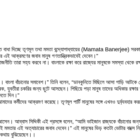
াধা দিচ্ছে তৃণমূল তথা মমতা বন্দ্যোপাধ্যায়ের (Mamata Banerjee) সরকার
য়ের এই আক্রমণের জবাব মানুষ গণতান্ত্রিকভাবেই দেবেন।”
জনীতি তারা সহ্য করবে না। বাংলাকে রক্ষা করে রাজ্যের মানুষকে সমস্যা থেকে রক্
নয়। বাংলা বাঁচানোর সমাবেশ।” তিনি বলেন, “ডানকুনিতে মিছিলে আসা গাড়ি আটক
যুবক, যুবতীরা চকরির জন্য ছুটে আসছেন। পিছিয়ে পড়া মানুষ তাদের অধিকার রক্ষা
আসতে দিন।”
আমাদের কর্মীদের আক্রমণ করেছে। তৃণমূল পার্টি মানুষের সঙ্গে এখনও দুর্ব্যবহার
মানুষ আসেন। আব্বাস সিদ্দিকী এই প্রসঙ্গে বলেন, “আমি ভাইজান রাজ্যকে বাঁচানোর
ার এই অত্যাচারের জবাব দেবেন।” এই মানুষের ভিড় কতটা ভোটার বাক্সে নিয়ে যে
র কথায় বুঝিয়েছেন।।