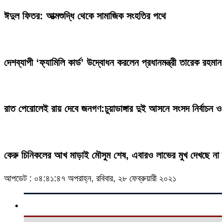
ঈদুল ফিতর: আত্মশুদ্ধি থেকে সামাজিক সংহতির পথে
দেশব্যাপী ‘ফ্যামিলি কার্ড’ উদ্বোধন করলেন প্রধানমন্ত্রী তারেক রহমান
রাত পেরোলেই রায় দেবে জনগণ:চুয়াডাঙ্গার দুই আসনে সংসদ নির্বাচন ও
কেরু চিনিকলের আখ মাড়াই মৌসুম শেষ, এবারও লাভের মুখ দেখছে না দ
আপডেট : ০৪:৪১:৪৭ অপরাহ্ন, রবিবার, ২৮ ফেব্রুয়ারী ২০২১