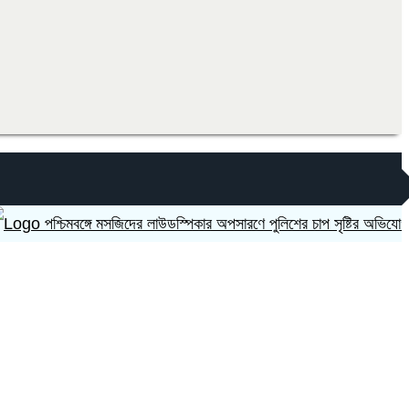
পশ্চিমবঙ্গে মসজিদের লাউডস্পিকার অপসারণে পুলিশের চাপ সৃষ্টির অভিযোগ