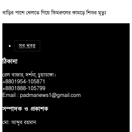
বাড়ির পাশে খেলতে গিয়ে ভিমরুলের কামড়ে শিশুর মৃত্যু
সব খবর
ঠিকানা
রেল বাজার, দর্শনা, চুয়াডাঙ্গা।
+8801954-105871
+8801888-105799
Email : padmanews1@gmail.com
সম্পাদক ও প্রকাশক
মো: আব্দুর রহমান