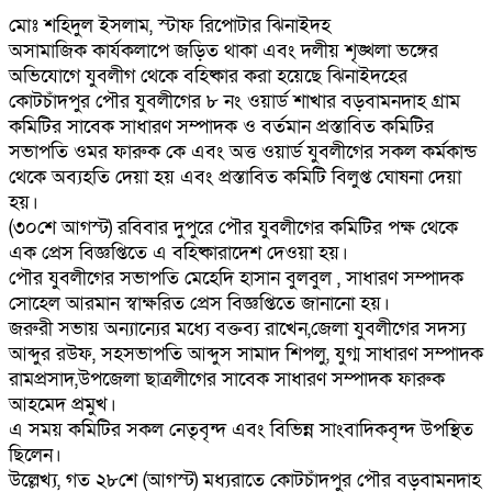
মোঃ শহিদুল ইসলাম, স্টাফ রিপোটার ঝিনাইদহ
অসামাজিক কার্যকলাপে জড়িত থাকা এবং দলীয় শৃঙ্খলা ভঙ্গের
অভিযোগে যুবলীগ থেকে বহিষ্কার করা হয়েছে ঝিনাইদহের
কোটচাঁদপুর পৌর যুবলীগের ৮ নং ওয়ার্ড শাখার বড়বামনদাহ গ্রাম
কমিটির সাবেক সাধারণ সম্পাদক ও বর্তমান প্রস্তাবিত কমিটির
সভাপতি ওমর ফারুক কে এবং অত্ত ওয়ার্ড যুবলীগের সকল কর্মকান্ড
থেকে অব্যহতি দেয়া হয় এবং প্রস্তাবিত কমিটি বিলুপ্ত ঘোষনা দেয়া
হয়।
(৩০শে আগস্ট) রবিবার দুপুরে পৌর যুবলীগের কমিটির পক্ষ থেকে
এক প্রেস বিজ্ঞপ্তিতে এ বহিষ্কারাদেশ দেওয়া হয়।
পৌর যুবলীগের সভাপতি মেহেদি হাসান বুলবুল , সাধারণ সম্পাদক
সোহেল আরমান স্বাক্ষরিত প্রেস বিজ্ঞপ্তিতে জানানো হয়।
জরুরী সভায় অন্যান্যের মধ্যে বক্তব্য রাখেন,জেলা যুবলীগের সদস্য
আব্দুর রউফ, সহসভাপতি আব্দুস সামাদ শিপলু, যুগ্ম সাধারণ সম্পাদক
রামপ্রসাদ,উপজেলা ছাত্রলীগের সাবেক সাধারণ সম্পাদক ফারুক
আহমেদ প্রমুখ।
এ সময় কমিটির সকল নেতৃবৃন্দ এবং বিভিন্ন সাংবাদিকবৃন্দ উপস্থিত
ছিলেন।
উল্লেখ্য, গত ২৮শে (আগস্ট) মধ্যরাতে কোটচাঁদপুর পৌর বড়বামনদাহ