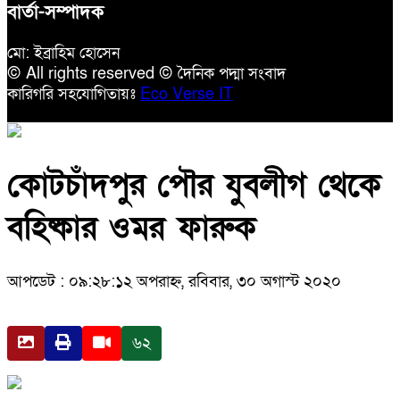
বার্তা-সম্পাদক
মো: ইব্রাহিম হোসেন
© All rights reserved © দৈনিক পদ্মা সংবাদ
কারিগরি সহযোগিতায়ঃ
Eco Verse IT
কোটচাঁদপুর পৌর যুবলীগ থেকে
বহিষ্কার ওমর ফারুক
আপডেট : ০৯:২৮:১২ অপরাহ্ন, রবিবার, ৩০ অগাস্ট ২০২০
৬২