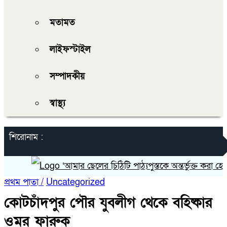
মতামত
লাইফস্টাইল
সম্পাদকীয়
স্বাস্থ্য
শিরোনাম :
‘আমার ছেলের চিঠিটি পাঠ্যপুস্তকে অন্তর্ভুক্ত করা হোক’
প্রথম পাতা /
Uncategorized
কোটচাঁদপুর পৌর যুবলীগ থেকে বহিষ্কার
ওমর ফারুক