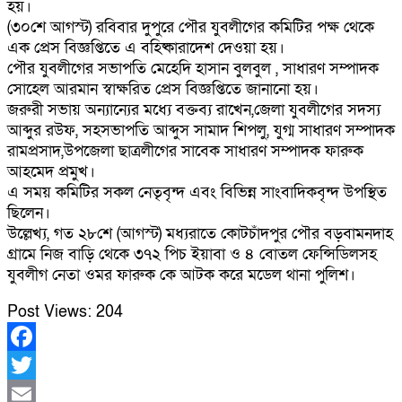
হয়।
(৩০শে আগস্ট) রবিবার দুপুরে পৌর যুবলীগের কমিটির পক্ষ থেকে
এক প্রেস বিজ্ঞপ্তিতে এ বহিষ্কারাদেশ দেওয়া হয়।
পৌর যুবলীগের সভাপতি মেহেদি হাসান বুলবুল , সাধারণ সম্পাদক
সোহেল আরমান স্বাক্ষরিত প্রেস বিজ্ঞপ্তিতে জানানো হয়।
জরুরী সভায় অন্যান্যের মধ্যে বক্তব্য রাখেন,জেলা যুবলীগের সদস্য
আব্দুর রউফ, সহসভাপতি আব্দুস সামাদ শিপলু, যুগ্ম সাধারণ সম্পাদক
রামপ্রসাদ,উপজেলা ছাত্রলীগের সাবেক সাধারণ সম্পাদক ফারুক
আহমেদ প্রমুখ।
এ সময় কমিটির সকল নেতৃবৃন্দ এবং বিভিন্ন সাংবাদিকবৃন্দ উপস্থিত
ছিলেন।
উল্লেখ্য, গত ২৮শে (আগস্ট) মধ্যরাতে কোটচাঁদপুর পৌর বড়বামনদাহ
গ্রামে নিজ বাড়ি থেকে ৩৭২ পিচ ইয়াবা ও ৪ বোতল ফেন্সিডিলসহ
যুবলীগ নেতা ওমর ফারুক কে আটক করে মডেল থানা পুলিশ।
Post Views:
204
Facebook
Twitter